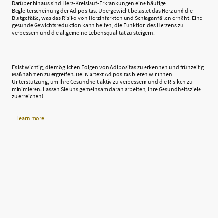
Darüber hinaus sind Herz-Kreislauf-Erkrankungen eine häufige
Begleiterscheinung der Adipositas. Übergewicht belastet das Herz und die
Blutgefäße, was das Risiko von Herzinfarkten und Schlaganfällen erhöht. Eine
gesunde Gewichtsreduktion kann helfen, die Funktion des Herzens zu
verbessern und die allgemeine Lebensqualität zu steigern.
Es ist wichtig, die möglichen Folgen von Adipositas zu erkennen und frühzeitig
Maßnahmen zu ergreifen. Bei Klartext Adipositas bieten wir Ihnen
Unterstützung, um Ihre Gesundheit aktiv zu verbessern und die Risiken zu
minimieren. Lassen Sie uns gemeinsam daran arbeiten, Ihre Gesundheitsziele
zu erreichen!
Learn more