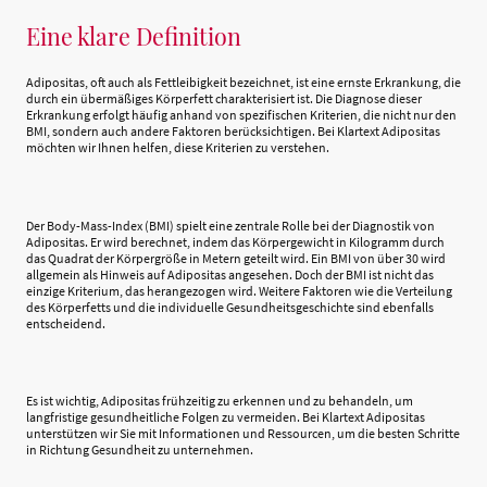
Eine klare Definition
Adipositas, oft auch als Fettleibigkeit bezeichnet, ist eine ernste Erkrankung, die
durch ein übermäßiges Körperfett charakterisiert ist. Die Diagnose dieser
Erkrankung erfolgt häufig anhand von spezifischen Kriterien, die nicht nur den
BMI, sondern auch andere Faktoren berücksichtigen. Bei Klartext Adipositas
möchten wir Ihnen helfen, diese Kriterien zu verstehen.
Der Body-Mass-Index (BMI) spielt eine zentrale Rolle bei der Diagnostik von
Adipositas. Er wird berechnet, indem das Körpergewicht in Kilogramm durch
das Quadrat der Körpergröße in Metern geteilt wird. Ein BMI von über 30 wird
allgemein als Hinweis auf Adipositas angesehen. Doch der BMI ist nicht das
einzige Kriterium, das herangezogen wird. Weitere Faktoren wie die Verteilung
des Körperfetts und die individuelle Gesundheitsgeschichte sind ebenfalls
entscheidend.
Es ist wichtig, Adipositas frühzeitig zu erkennen und zu behandeln, um
langfristige gesundheitliche Folgen zu vermeiden. Bei Klartext Adipositas
unterstützen wir Sie mit Informationen und Ressourcen, um die besten Schritte
in Richtung Gesundheit zu unternehmen.